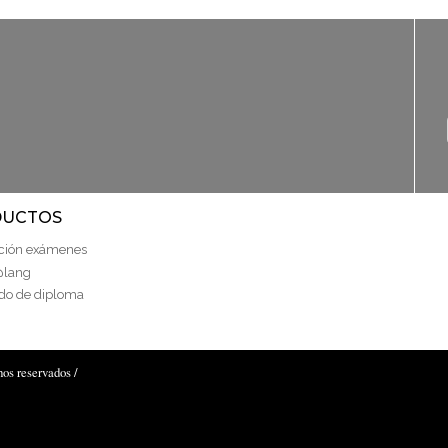
UCTOS
ción exámenes
@lang
do de diploma
s reservados /