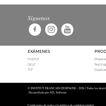
Síguenos
EXÁMENES
PROD
DAEFLE
Prepara
DELF
Test Ev
TCF
Duplica
© INSTITUT FRANCAIS D'ESPAGNE - 2026 / Todos los derecho
Desarrollado por ATL Software
Condiciones de venta y la política de confidencialidad